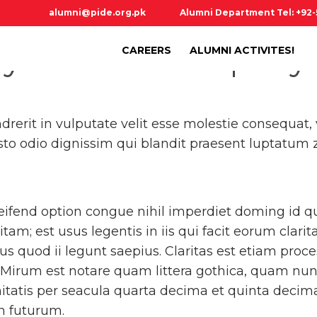
alumni@pide.org.pk
Alumni Department Tel: +92
ay How To Setup My 
CAREERS
ALUMNI ACTIVITES!
rerit in vulputate velit esse molestie consequat, 
usto odio dignissim qui blandit praesent luptatum z
eifend option congue nihil imperdiet doming id 
am; est usus legentis in iis qui facit eorum clarit
s quod ii legunt saepius. Claritas est etiam proc
Mirum est notare quam littera gothica, quam nu
itatis per seacula quarta decima et quinta decim
in futurum.