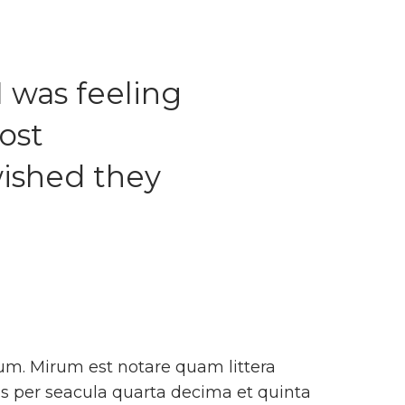
 was feeling
ost
 wished they
um. Mirum est notare quam littera
 per seacula quarta decima et quinta