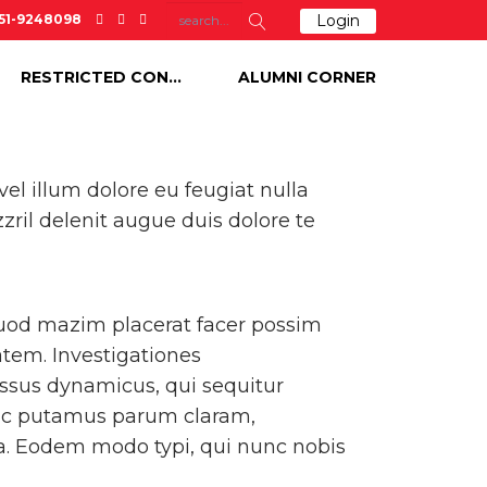
-51-9248098
Login
Goals
RESTRICTED CONTENT
ALUMNI CORNER
vel illum dolore eu feugiat nulla
zril delenit augue duis dolore te
quod mazim placerat facer possim
atem. Investigationes
essus dynamicus, qui sequitur
nc putamus parum claram,
a. Eodem modo typi, qui nunc nobis