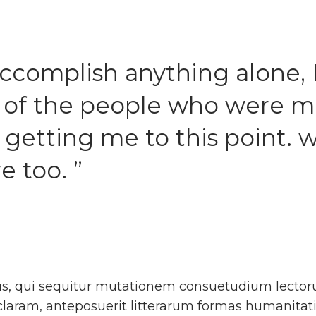
ccomplish anything alone, I
 of the people who were m
n getting me to this point.
e too. ”
us, qui sequitur mutationem consuetudium lector
ram, anteposuerit litterarum formas humanitatis