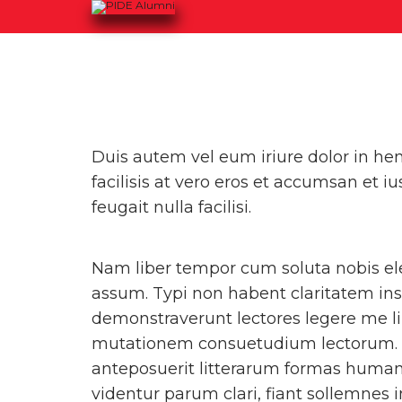
Alex Maslov
I Found The W
Duis autem vel eum iriure dolor in hend
facilisis at vero eros et accumsan et i
feugait nulla facilisi.
Nam liber tempor cum soluta nobis el
assum. Typi non habent claritatem insit
demonstraverunt lectores legere me liu
mutationem consuetudium lectorum. 
anteposuerit litterarum formas human
videntur parum clari, fiant sollemnes 