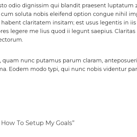
usto odio dignissim qui blandit praesent luptatum z
por cum soluta nobis eleifend option congue nihil
abent claritatem insitam; est usus legentis in iis
es legere me lius quod ii legunt saepius. Clarita
ectorum.
a, quam nunc putamus parum claram, anteposuerit
a. Eodem modo typi, qui nunc nobis videntur paru
 How To Setup My Goals
”