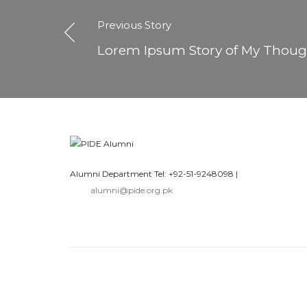
Previous Story
Lorem Ipsum Story of My Thoug
Alumni Department Tel: +92-51-9248098
|
alumni@pide.org.pk