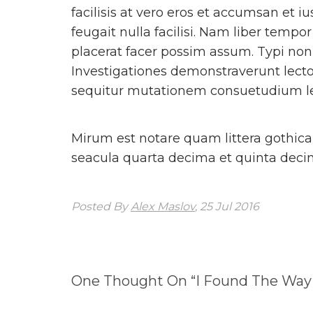
facilisis at vero eros et accumsan et i
feugait nulla facilisi. Nam liber tem
placerat facer possim assum. Typi non h
Investigationes demonstraverunt lector
sequitur mutationem consuetudium l
Mirum est notare quam littera gothic
seacula quarta decima et quinta decim
Posted By
Alex Maslov
, 25 Jul 2016
One Thought On “
I Found The Way